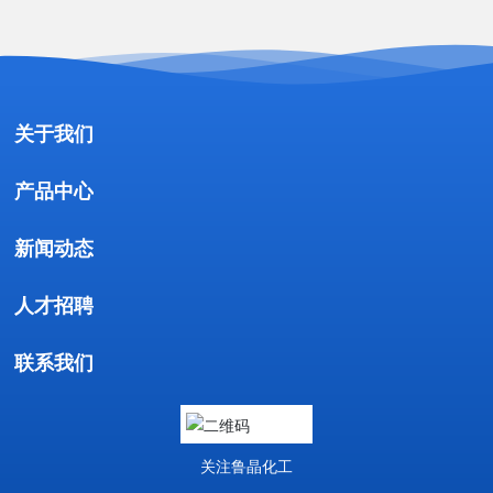
关于我们
产品中心
新闻动态
人才招聘
联系我们
关注鲁晶化工