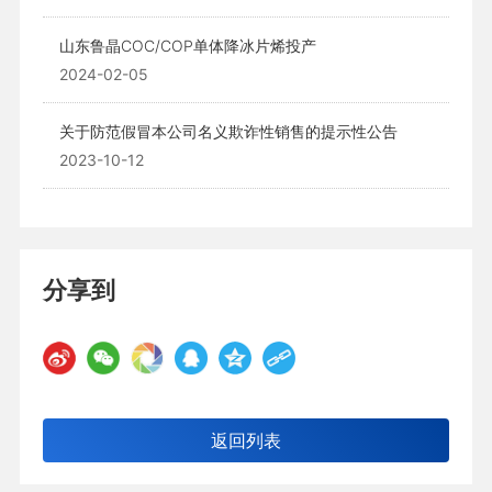
山东鲁晶COC/COP单体降冰片烯投产
2024-02-05
关于防范假冒本公司名义欺诈性销售的提示性公告
2023-10-12
分享到
返回列表