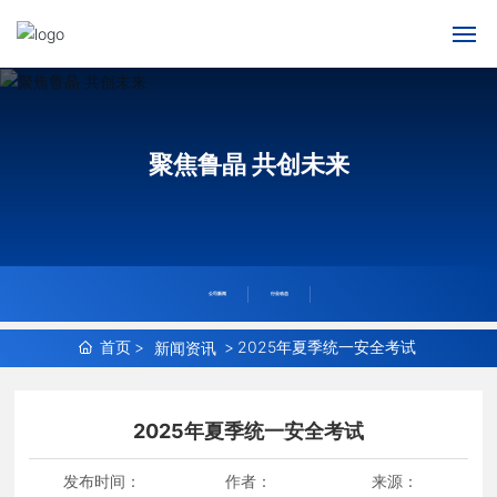
网站首页
关于我们
聚焦鲁晶 共创未来
产品中心
新闻动态
公司新闻
行业动态
人才招聘
首页
2025年夏季统一安全考试
新闻资讯
联系我们
2025年夏季统一安全考试
English
发布时间：
作者：
来源：