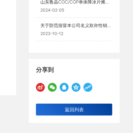
山东鲁晶COC/COP单体降冰片烯投
产
2024-02-05
关于防范假冒本公司名义欺诈性销售
的提示性公告
2023-10-12
分享到
返回列表