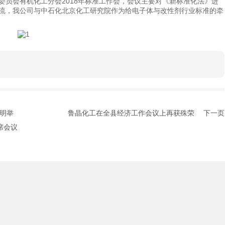
委员会有机化工分会2018年标准工作会，会议主要对《新标准化法》进
流，我公司与中石化北京化工研究院作为给电子体与改性剂行业标准的牵
昆明举
鲁晶化工在全县经济工作会议上再获殊荣
下一页
席会议