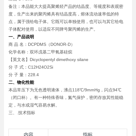
备注：本品能大大提高聚烯烃产品的结晶度、等规度和表观密
度，生产出来的聚丙烯具有结晶度高，熔体流动速率低的特
点，属于强给电子体。它既可以单独使用，也可以与其它给电
子体配对使用，以适应不同牌号聚丙烯的生产。
一、产品说明
商 品 名：DCPDMS（DONOR-D）
化学名称：双环戊基二甲氧基硅烷
【英文名】Dicyclopentyl dimethoxy silane
分 子 式：C12H24O2Si
分 子 量：228.4
二、物化性能
本品常压下为无色透明液体，沸点118℃/9mmHg，闪点94℃
（闭口杯）。有一种特殊香味，氮气保护，密闭存放其性能稳
定，与水或湿气容易水解。
三、.技术指标
内容
指标