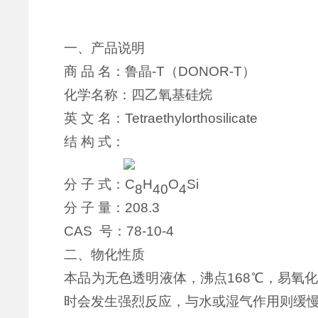
一、产品说明
商
品 名：鲁晶
-T
（
DONOR-
T
）
化学名称：四乙氧基硅烷
英
文 名：
Tetraethylorthosilicate
结
构 式：
分
子 式：C
H
O
Si
8
40
4
分
子 量：
208.3
CAS
号：
78-10-4
二、物化性
质
本品为无色透明液体，
沸点
168
℃，
易氧
时会发生强烈反应，与水或湿气作用则缓