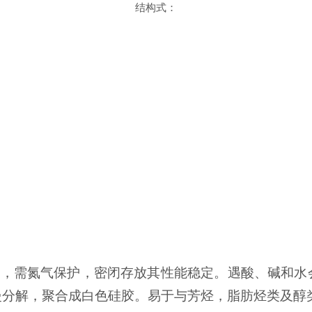
结构式：
化
，需
氮气保护，密闭存放其性能稳定
。遇
酸、碱和水
慢分解，聚合成白色硅胶。易于与芳烃，脂肪烃类及醇