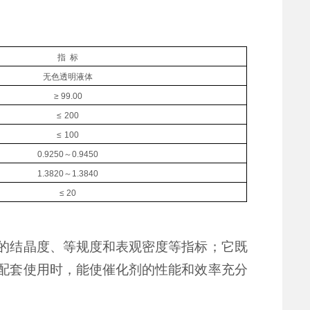
指
标
无色透明液体
≥
9
9.00
≤
200
≤
100
0.9
250
～
0.9
450
1.3820
～
1.3840
≤
20
的结晶度、等规度和表观密度等指标；它既
配套使用时，能使催化剂的性能和效率充分