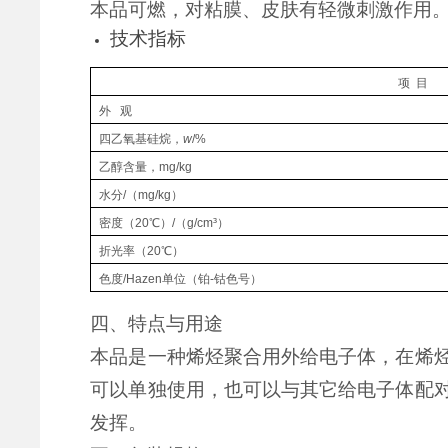
本品可燃，对粘膜、皮肤有轻微刺激作用
技术指标
项
目
外
观
四乙氧基硅烷，
w
/
%
乙醇含量，
mg/kg
水分
/
（
mg/kg
）
密度
（
20℃
）
/
（
g/cm³
）
折光
率
（
20
℃
）
色度
/
Hazen
单位
（铂
-钴色号）
四、特点与用途
本品是一种烯烃聚合用外给电子体，在烯
可以单独使用，也可以与其它给电子体配
发挥。