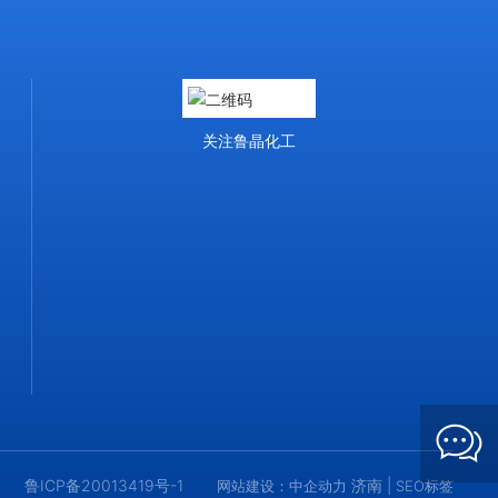
HEY! 朋友，你好。请问有什么可以帮助
您？
在线客服 2026-08-08 10:18:07
您也可以留下电话，稍后安排专人与您电话
关注鲁晶化工
沟通。
鲁ICP备20013419号-1
济南
|
网站建设：中企动力
SEO标签
发送