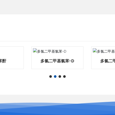
苯酐
多氯二甲基氯苯-D
多氯二