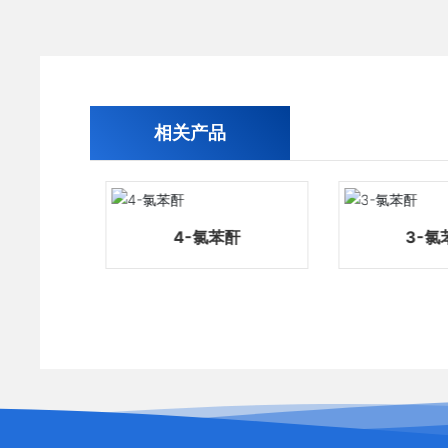
相关产品
甲苯
4-氯苯酐
3-氯