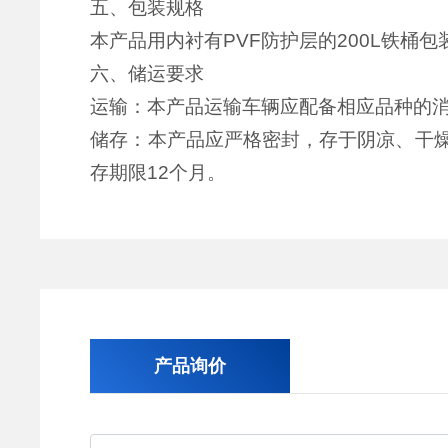
五、
包装规格
本产品用内衬有
PVF
防护层的
200L
铁桶包
六、
储运要求
运输：本产品运输车辆应配备相应品种的
储存：本产品应严格密封，存于阴凉、干
存期限
12
个
月。
产品询价